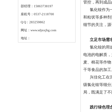
管控，再到成品
邵经理：15863738197
氯化铵作为
座机号：0537-2118700
和粒状等多种剂
Q Q：283259862
细节的关注，源
网址：www.sdjnxjhg.com
地址：
立足市场需
氯化铵的用
电池的电解质，
麦、棉花等作物
干等食品的加工
兴佳化工在
级氯化铵等细分
局，既满足了不
践行绿色理