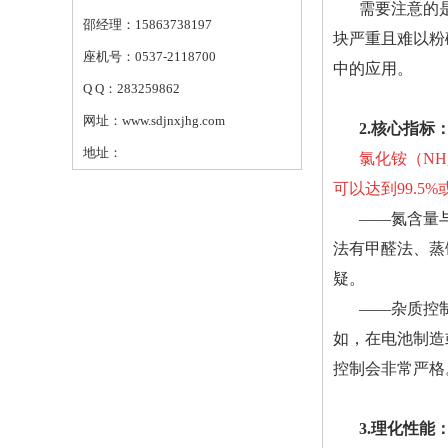
需要注意的
邵经理：15863738197
块严重且难以粉
座机号：0537-2118700
中的应用。
Q Q：283259862
网址：www.sdjnxjhg.com
2.核心指标
地址：
氯化铵（NH
可以达到99.5
——氮含量
法有甲醛法、蒸
疑。
——杂质控
如，在电池制造
控制会非常严格
3.理化性能