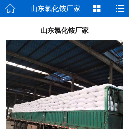



山东氯化铵厂家
网站首页

公司介绍
山东氯化铵厂家
产品中心
厂房厂景
新闻资讯
荣誉资质
联系我们