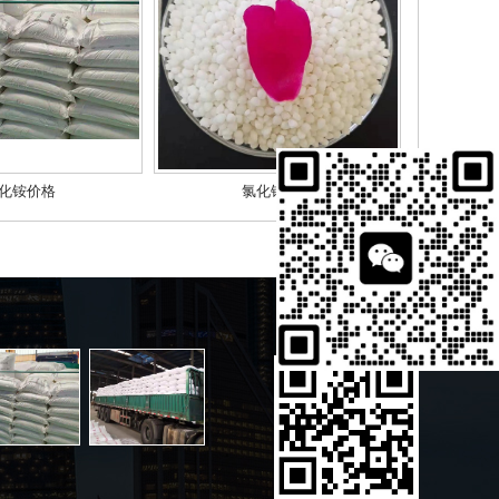
化铵价格
氯化铵厂家