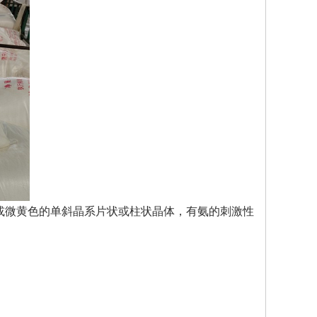
或微黄色的单斜晶系片状或柱状晶体，有氨的刺激性