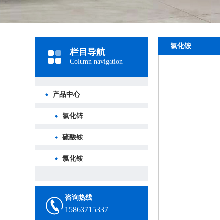
氯化铵
栏目导航
Column navigation
产品中心
氯化锌
硫酸铵
氯化铵
咨询热线
15863715337