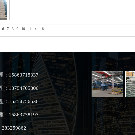
6
7
8
9
10
11
>
16
：15863715337
：18754705806
：15254756536
：15863738197
283259862