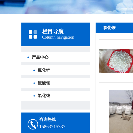
氯化铵
栏目导航
Column navigation
产品中心
氯化锌
硫酸铵
氯化铵
咨询热线
15863715337